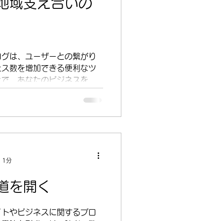
地域支え合いの
ログは、ユーザーとの繋がり
セス数を増加できる便利なツ
とで、あなたのビジネスを育
分野で影響力を高めることが
ックしてダッシュボードを開
.
 1分
道を開く
イトやビジネスに関するブロ