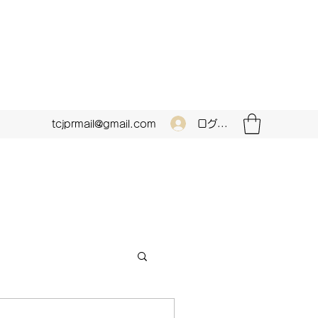
ログイン
tcjprmail@gmail.com