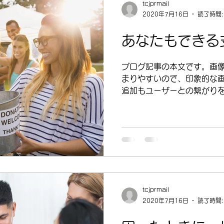
tcjprmail
2020年7月16日
読了時間:
あなたもできる
ブログ記事の本文です。画
まりやすいので、印象的な
追加もユーザーとの繋がり
ャラリーを追加すれば記事
これまで以上にかんたんな
ンテンツを作成しましょう..
tcjprmail
2020年7月16日
読了時間: