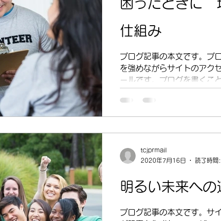
困ったときに 
仕組み
ブログ記事の本文です。ブ
を強めながらサイトのアク
ールです。ブログを書くこ
て、あなたの活躍している
できます。「管理」をクリ
き、ブログ記事を編集して..
tcjprmail
2020年7月16日
読了時間:
明るい未来への
ブログ記事の本文です。サ