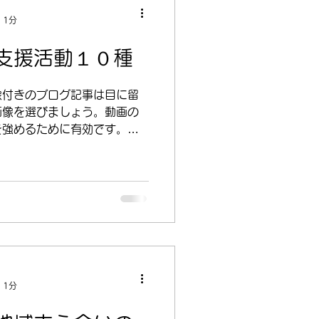
 1分
支援活動１０種
像付きのブログ記事は目に留
画像を選びましょう。動画の
を強めるために有効です。ギ
はさらに魅力的になります。
操作で、読者を惹きつけるコ
.
 1分