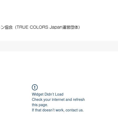
会（TRUE COLORS Japan運営団体）
Widget Didn’t Load
Check your internet and refresh
this page.
If that doesn’t work, contact us.