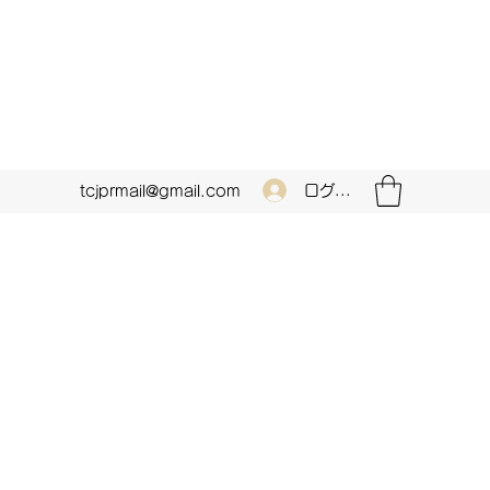
ログイン
tcjprmail@gmail.com